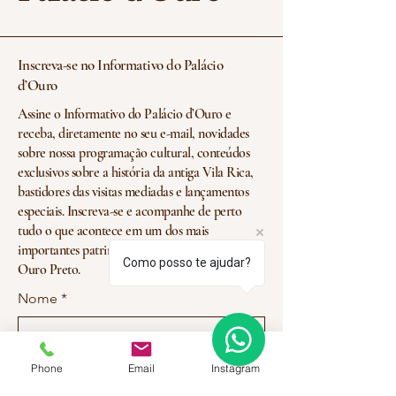
Inscreva-se no Informativo do Palácio
d’Ouro
Assine o Informativo do Palácio d’Ouro e
receba, diretamente no seu e-mail, novidades
sobre nossa programação cultural, conteúdos
exclusivos sobre a história da antiga Vila Rica,
bastidores das visitas mediadas e lançamentos
especiais. Inscreva-se e acompanhe de perto
tudo o que acontece em um dos mais
importantes patrimônios do século XVIII em
Como posso te ajudar?
Ouro Preto.
Nome
*
E-mail
*
Phone
Email
Instagram